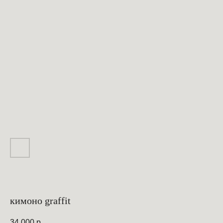
кимоно graffit
34 000
р.