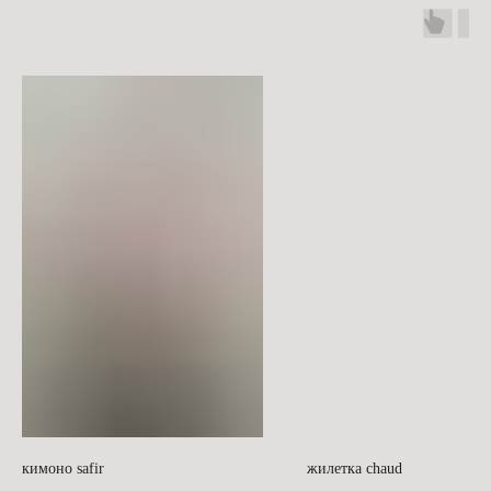
c
кимоно safir
жилетка chaud