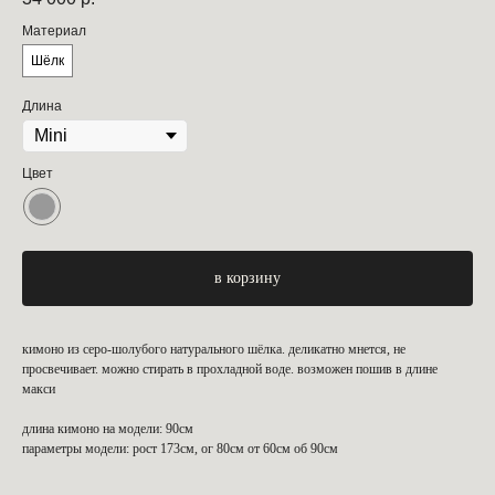
Материал
Шёлк
Длина
Цвет
в корзину
кимоно из серо-шолубого натурального шёлка. деликатно мнется, не
просвечивает. можно стирать в прохладной воде. возможен пошив в длине
макси
длина кимоно на модели: 90см
параметры модели: рост 173см, ог 80см от 60см об 90см