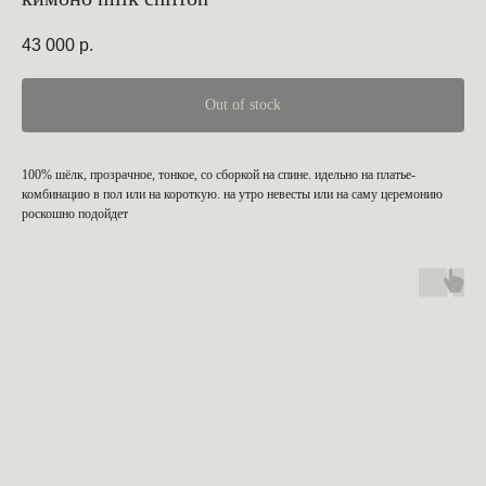
43 000
р.
Out of stock
100% шёлк, прозрачное, тонкое, со сборкой на спине. идельно на платье-
комбинацию в пол или на короткую. на утро невесты или на саму церемонию
роскошно подойдет
c