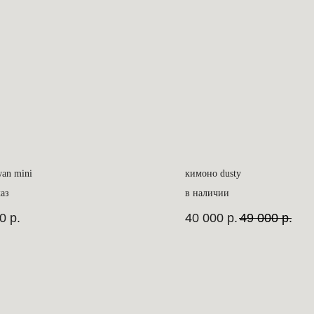
wan mini
кимоно dusty
аз
в наличии
0
р.
40 000
р.
49 000
р.