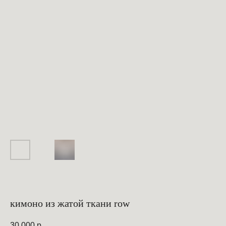
кимоно из жатой ткани row
30 000
р.