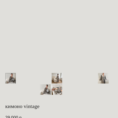
кимоно vintage
29 000
р.