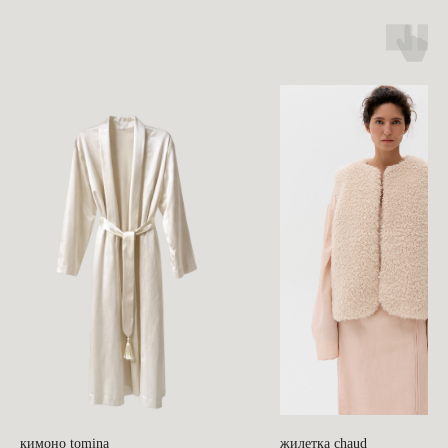
c
кимоно tomina
жилетка chaud