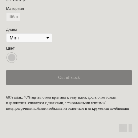
Материал
Шёлк
Длина
Цвет
Out of stock
60% шёлк, 40% ацетат. очень приятная к телу ткань, достаточно тонкая
и деликатная. стилизуем с джинсами, с трикотажными теплыми/
полупрозрачными лёгкими юбками, на голое тело и на кружевные комбинации