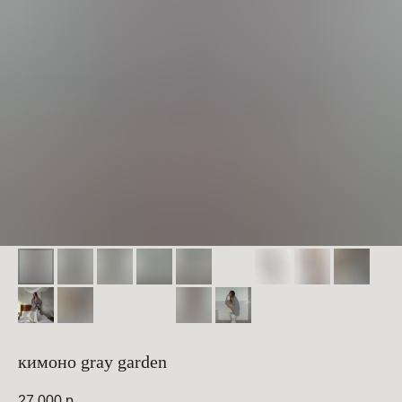
кимоно gray garden
27 000
р.