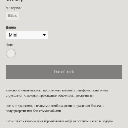
Материал
Шёлк
Длина
Цвет
Out of stock
кимоно из очень нежного прозрачного шёлкового шифона, ткань очень
струящаяся, с мокрым прохладным эффектом. просвечивает
носим с джинсами, с платьями-комбинациями, с красивым бельем, с
полупрозрачными бельевыми юбками.
в комплект к кимоно идет персональный кофр из органзы и веер в подарок