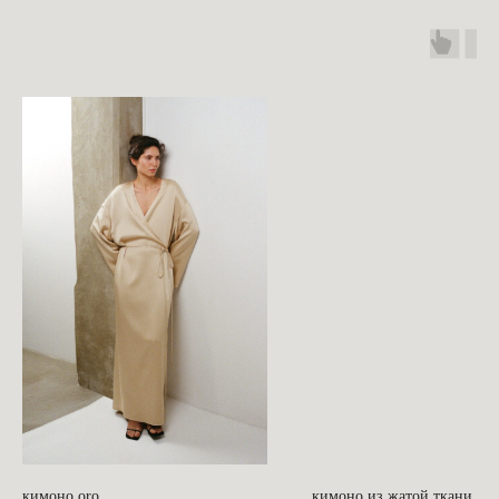
кимоно oro
кимоно из жатой ткани