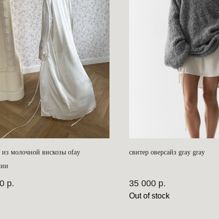
 из молочной вискозы ofay
свитер оверсайз gray gray
чии
0
р.
35 000
р.
Out of stock