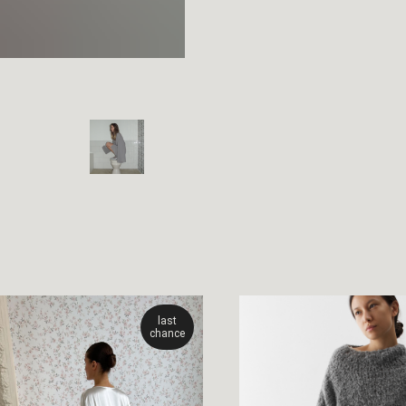
last
chance