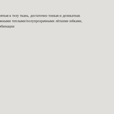
тная к телу ткань, достаточно тонкая и деликатная.
тажными теплыми/полупрозрачными лёгкими юбками,
омбинации