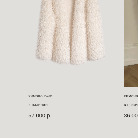
кимоно swan
кимоно
в наличии
в нали
57 000
р.
36 00