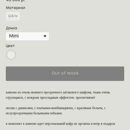
Материал
Шёлк
Длина
Цвет
Out of stock
кимоно из очень нежного прозрачного шёлкового шифона, ткань очень
струящаяся, с мокрым прохладным эффектом. просвечивает
носим с джинсами, с платьями-комбинациями, с красивым бельем, с
полупрозрачными бельевыми юбками.
в комплект к кимоно идет персональный кофр из органзы и веер в подарок