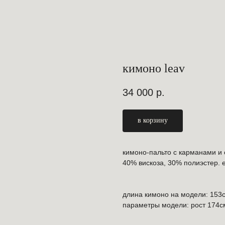
кимоно leav
34 000
р.
в корзину
кимоно-пальто с карманами и 
40% вискоза, 30% полиэстер. е
длина кимоно на модели: 153
параметры модели: рост 174см