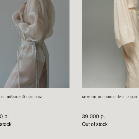
 из шёлковой органзы
кимоно молочное dear leopard
0
р.
39 000
р.
 stock
Out of stock