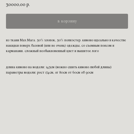
30000,00
р.
в корзину
из ткани Max Mara. 50% хлопок, 50% полиэстер. кимоно идеально в качестве
накидки поверх базовой (или не очень) одежды, со съемным поясом и
карманами. сложный необыкновенный цвет и вышитое лого
длина кимоно на модели: 145см (можно сшить кимоно любой длины)
параметры модели: рост 174см, ог 80см от 60см об 90см