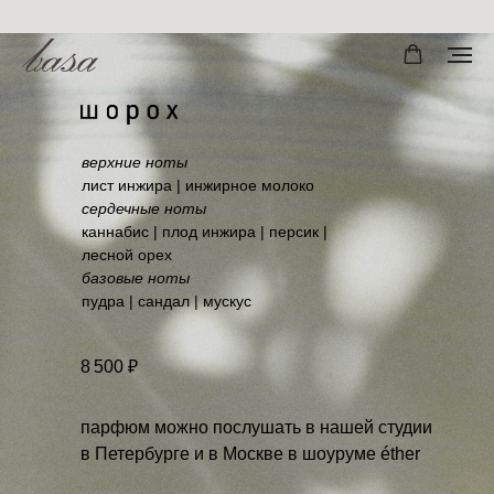
верхние ноты
лист инжира | инжирное молоко
сердечные ноты
каннабис | плод инжира | персик |
лесной орех
базовые ноты
пудра | сандал | мускус
8 500 ₽
парфюм можно послушать в нашей студии
в Петербурге и в Москве в шоуруме éther