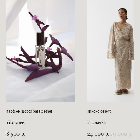
парфюм шорох basa x ether
кимоно desert
в наличии
в наличии
8 500
24 000
29 000
р.
р.
р.