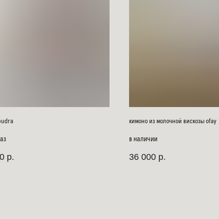
pudra
кимоно из молочной вискозы ofay
аз
в наличии
0
р.
36 000
р.