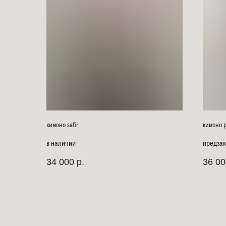
кимоно safir
кимоно 
в наличии
предзак
34 000
р.
36 00