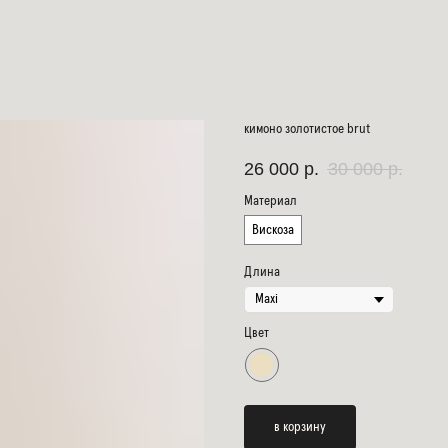
кимоно золотистое brut
26 000
р.
30 000
р.
Материал
Вискоза
Длина
Цвет
в корзину