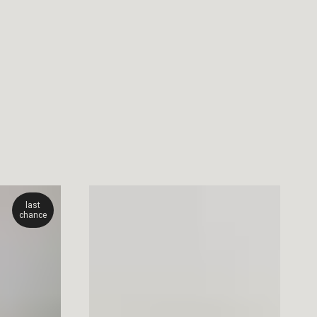
last
chance